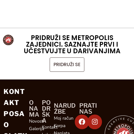
PRIDRUŽI SE METROPOLIS
ZAJEDNICI. SAZNAJTE PRVI I
UČESTVUJTE U DARIVANJIMA
PRIDRUŽI SE
KONT
AKT
O
PO
NARUD
PRATI
NA
DR
ŽBE
NAS
POSA
MA
ŠK
CREATIVE CULINARY EXPE
Moj račun
A
Novosti
O
Korpa
Kontakt
Galerija
Naplata