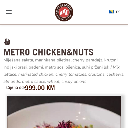
BS
METRO CHICKEN&NUTS
Miješana salata, marinirana piletina, cherry paradajz, krutoni,
indijski orasi, bademi, metro sos, pšenica, suhi prženi luk /
Mix
lettuce,
marinated chicken, cherry tomatoes, croutons,
cashews,
almonds, metro sauce, wheat, crispy
onions
999.00
KM
Cijena od: